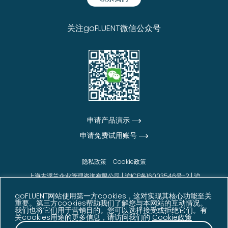
关注goFLUENT微信公众号
申请产品演示
申请免费试用账号
隐私政策
Cookie政策
上海古浮兰企业管理咨询有限公司 |
沪ICP备16003546号-2
|
沪
公网安备31010102006542号
goFLUENT网站使用第一方cookies，这对实现其核心功能至关
© goFLUENT 2026版权所有
重要。第三方cookies帮助我们了解您与本网站的互动情况。
我们也将它们用于营销目的。您可以选择接受或拒绝它们。有
声明：本网站展示的信息、数据及客户反馈内容来源于
关cookies用途的更多信息，请访问我们的
Cookie政策
goFLUENT 内部数据、客户反馈、调研结果及其他相关