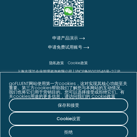
申请产品演示
申请免费试用账号
隐私政策
Cookie政策
上海古浮兰企业管理咨询有限公司 |
沪ICP备16003546号-2
|
沪
公网安备31010102006542号
goFLUENT网站使用第一方cookies，这对实现其核心功能至关
© goFLUENT 2026版权所有
重要。第三方cookies帮助我们了解您与本网站的互动情况。
我们也将它们用于营销目的。您可以选择接受或拒绝它们。有
声明：本网站展示的信息、数据及客户反馈内容来源于
关cookies用途的更多信息，请访问我们的
Cookie政策
goFLUENT 内部数据、客户反馈、调研结果及其他相关
资料，仅供参考。相关数据可能因业务发展、统计周期
保存和接受
等因素发生变化。
Cookie设置
拒绝