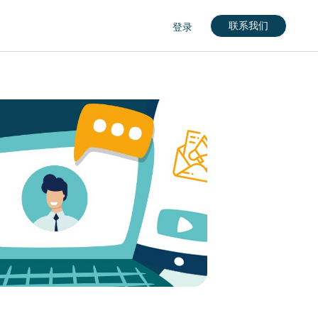
联系我们
登录
nglish)
кий)
gdom (English)
rkçe)
nçais)
English)
eutch)