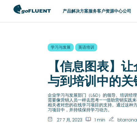
产品
解决方案
服务
客户
资源中心
公司
切换区域
学习与发展
英语培训
AMERICAS
ASIA
【信息图表】让
United States (English)
Hong Kong (Eng
Argentina (Español)
Indonesia (Engl
与到培训中的关
Brasil (Português)
Philippines (Eng
Chile (Español)
Singapore (Engl
企业学习与发展部门（L&D）的领导、培训经
需要像营销人员一样去思考——借助营销实践来
Colombia (Español)
中国 (简体中文)
相关者对您的在线学习项目的支持。通过这种
习项目中，并持续保持学习动力。
México (Español)
日本 (日本語)
27 7 月, 2023
1 min
btarrona
한국 (한국어)
台灣 (English)