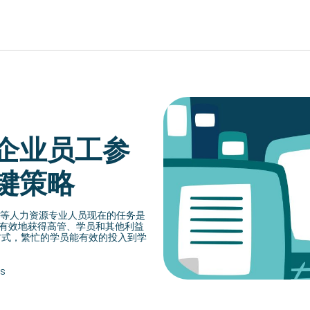
EUROPE, MIDDLE EAST & AFRICA
企业员工参
lish)
Česká republika (English)
Romania (E
ish)
Deutschland (Deutsch)
键策略
Россия (Русс
lish)
España (Español)
United Kin
ish)
France (Français)
理等人力资源专业人员现在的任务是
有效地获得高管、学员和其他利益
Türkiye (Tü
Italia (Italiano)
方式，繁忙的学员能有效的投入到学
Suisse (Fra
Maurice (Français)
s
Slovensko (
Polska (English)
Schweiz (D
Portugal (Português)