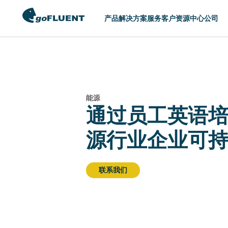
产品
解决方案
服务
客户
资源中心
公司
切换区域
AMERICAS
ASIA
能源
通过员工英语
United States (English)
Hong Kong (Eng
Argentina (Español)
Indonesia (Engl
源行业企业可
Brasil (Português)
Philippines (Eng
Chile (Español)
Singapore (Engl
联系我们
Colombia (Español)
中国 (简体中文)
México (Español)
日本 (日本語)
한국 (한국어)
台灣 (English)