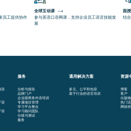
全球互动课
面授
家员工提供协作
参与英语口语网课，支持企业员工语言技能发
结合
展
服务
通用解决方案
资源
利语
分析与报告
多元、公平和包容
博客
品牌门户
基于行业的语言培训
客户
企业级商务外语培训
出版物
牙语
专属项目管理
热门话
学习平台整合
网络研
牙语
学习顾问团队
分级与测试
服务