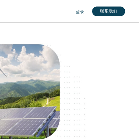
联系我们
登录
nglish)
кий)
gdom (English)
rkçe)
nçais)
English)
eutch)