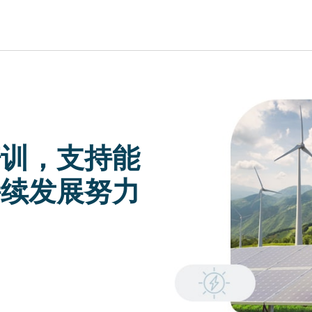
EUROPE, MIDDLE EAST & AFRICA
培训，支持能
lish)
Česká republika (English)
Romania (E
ish)
Deutschland (Deutsch)
持续发展努力
Россия (Русс
lish)
España (Español)
United Kin
ish)
France (Français)
Türkiye (Tü
Italia (Italiano)
Suisse (Fra
Maurice (Français)
Slovensko (
Polska (English)
Schweiz (D
Portugal (Português)