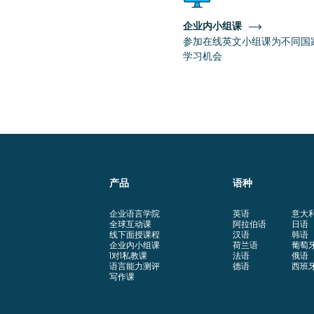
企业内小组课
参加在线英文小组课为不同国
学习机会
产品
语种
企业语言学院
英语
意大
全球互动课
阿拉伯语
日语
线下面授课程
汉语
韩语
企业内小组课
荷兰语
葡萄
1对1私教课
法语
俄语
语言能力测评
德语
西班
写作课