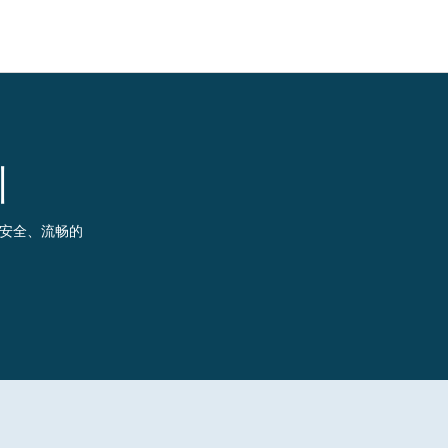
训
EUROPE, MIDDLE EAST & AFRICA
lish)
Česká republika (English)
供安全、流畅的
Romania (E
ish)
Deutschland (Deutsch)
Россия (Русс
lish)
España (Español)
United Kin
ish)
France (Français)
Türkiye (Tü
Italia (Italiano)
Suisse (Fra
Maurice (Français)
Slovensko (
Polska (English)
Schweiz (D
Portugal (Português)