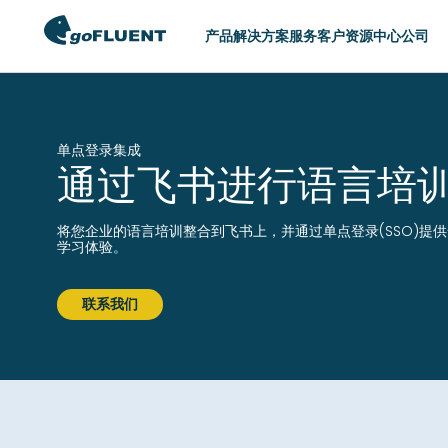
产品
解决方案
服务
客户
资源中心
公司
切换区域
单点登录集成
通过飞书进行语言培
AMERICAS
ASIA
United States (English)
Hong Kong (Eng
将您企业的语言培训整合到飞书上，并通过单点登录(SSO)提
Argentina (Español)
Indonesia (Engl
学习体验。
Brasil (Português)
Philippines (Eng
联系我们
Chile (Español)
Singapore (Engl
Colombia (Español)
中国 (简体中文)
México (Español)
日本 (日本語)
한국 (한국어)
台灣 (English)