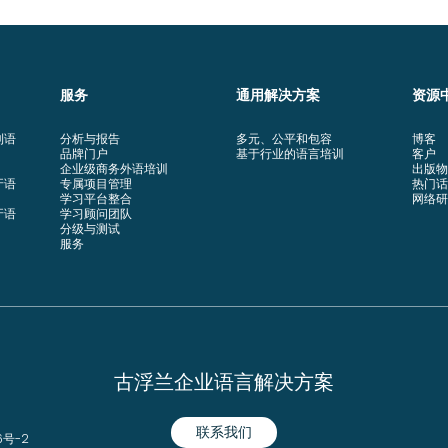
服务
通用解决方案
资源
利语
分析与报告
多元、公平和包容
博客
品牌门户
基于行业的语言培训
客户
企业级商务外语培训
出版物
牙语
专属项目管理
热门话
学习平台整合
网络研
牙语
学习顾问团队
分级与测试
服务
古浮兰企业语言解决方案
联系我们
6号-2