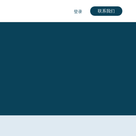
联系我们
登录
nglish)
кий)
gdom (English)
rkçe)
nçais)
English)
eutch)