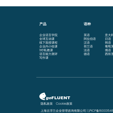
产品
语种
企业语言学院
英语
意大
全球互动课
阿拉伯语
日语
线下面授课程
汉语
韩语
企业内小组课
荷兰语
葡萄
1对1私教课
法语
俄语
语言能力测评
德语
西班
写作课
隐私政策
Cookie政策
上海古浮兰企业管理咨询有限公司 |
沪ICP备1600354