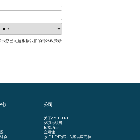
表示您已同意根据我们的隐私政策收
中心
公司
关于goFLUENT
奖项与认可
招贤纳士
题
合规性
讨会
goFLUENT解决方案供应商档