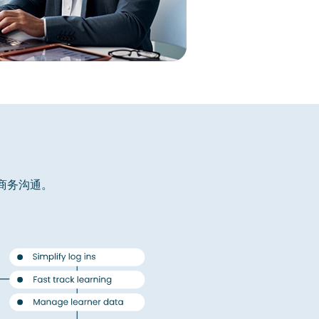
功
捷商务沟通。