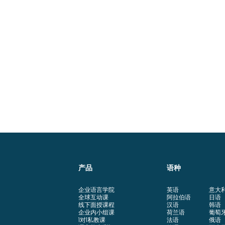
产品
语种
企业语言学院
英语
意大
全球互动课
阿拉伯语
日语
线下面授课程
汉语
韩语
企业内小组课
荷兰语
葡萄
1对1私教课
法语
俄语