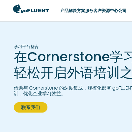
产品
解决方案
服务
客户
资源中心
公司
切换区域
学习平台整合
在Cornerstone
AMERICAS
ASIA
United States (English)
Hong Kong (Eng
轻松开启外语培训
Argentina (Español)
Indonesia (Engl
Brasil (Português)
Philippines (Eng
借助与 Cornerstone 的深度集成，规模化部署 goFLUE
Chile (Español)
Singapore (Engl
训，优化企业学习效益。
Colombia (Español)
中国 (简体中文)
联系我们
México (Español)
日本 (日本語)
한국 (한국어)
台灣 (English)