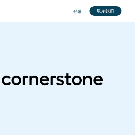
联系我们
登录
nglish)
кий)
gdom (English)
rkçe)
nçais)
English)
eutch)