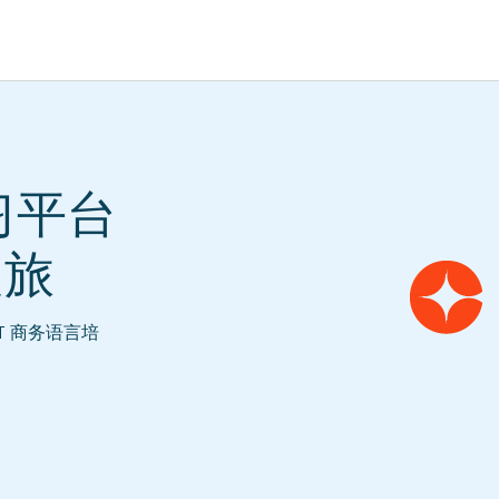
学习平台
EUROPE, MIDDLE EAST & AFRICA
lish)
Česká republika (English)
之旅
Romania (E
ish)
Deutschland (Deutsch)
Россия (Русс
lish)
España (Español)
United Kin
NT 商务语言培
ish)
France (Français)
Türkiye (Tü
Italia (Italiano)
Suisse (Fra
Maurice (Français)
Slovensko (
Polska (English)
Schweiz (D
Portugal (Português)