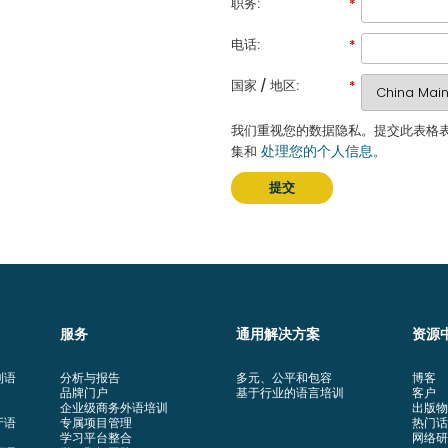
职务:
*
电话:
*
国家 / 地区:
*
我们重视您的数据隐私。提交此表格
处理您的个人信息
集和
。
提交
服务
通用解决方案
资源
利语
分析与报告
多元、公平和包容
博客
品牌门户
基于行业的语言培训
客户
企业级商务外语培训
出版物
牙语
专属项目管理
热门话
学习平台整合
网络研