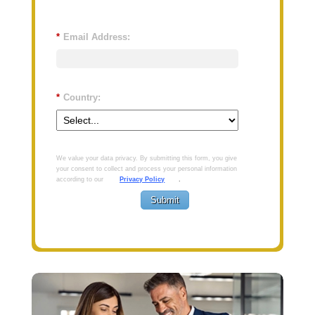
*
Email Address:
*
Country:
We value your data privacy. By submitting this form, you give
your consent to collect and process your personal information
according to our
Privacy Policy
.
Submit