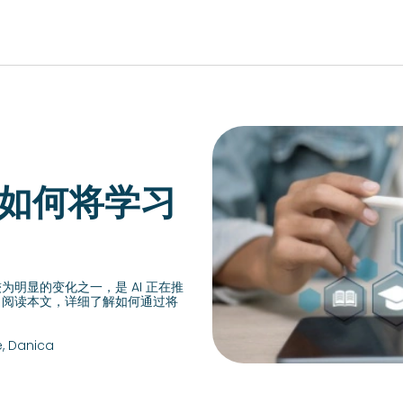
EUROPE, MIDDLE EAST & AFRICA
成如何将学习
lish)
Česká republika (English)
Romania (E
ish)
Deutschland (Deutsch)
Россия (Русс
lish)
España (Español)
United Kin
ish)
France (Français)
明显的变化之一，是 AI 正在推
Türkiye (Tü
。阅读本文，详细了解如何通过将
Italia (Italiano)
Suisse (Fra
Maurice (Français)
e, Danica
Slovensko (
Polska (English)
Schweiz (D
Portugal (Português)