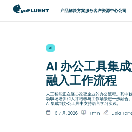
产品
解决方案
服务
客户
资源中心
公司
切换区域
AI
AMERICAS
ASIA
AI 办公工具集
United States (English)
Hong Kong (Eng
Argentina (Español)
Indonesia (Engl
融入工作流程
Brasil (Português)
Philippines (Eng
Chile (Español)
Singapore (Engl
人工智能正在逐步改变企业的办公流程。其中较为
动职场培训和人才培养与工作场景进一步融合
Colombia (Español)
中国 (简体中文)
AI 集成到办公工具中支持语言学习实践。
México (Español)
日本 (日本語)
6 7 月, 2026
1 min
Dela Torr
한국 (한국어)
台灣 (English)