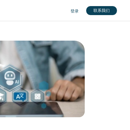
联系我们
登录
nglish)
кий)
gdom (English)
rkçe)
nçais)
English)
eutch)