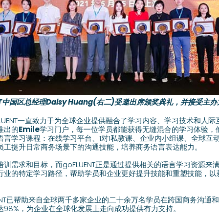
ENT中国区总经理Daisy Huang(右二)受邀出席颁奖典礼，并接受主
oFLUENT一直致力于为全球企业提供融合了学习内容、学习技术和人
推出的
Emile
学习门户，每一位学员都能获得无缝混合的学习体验，
语言学习课程：在线学习平台、1对1私教课、企业内小组课、全球互
员工提升日常商务场景下的沟通技能，培养商务语言表达能力。
需求和目标，而goFLUENT正是通过提供相关的语言学习资源来满足
行业的特定学习路径，帮助学员和企业更好提升技能和重塑技能，以
LUENT已帮助来自全球两千多家企业的二十余万名学员在跨国商务沟通
达98%，为企业在全球化发展上走向成功提供有力支持。