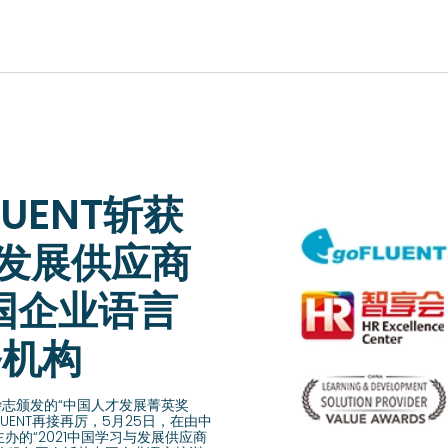
EUROPE, MIDDLE EAST & AFRICA
UENT斩获
lish)
Česká republika (English)
Romania (E
ish)
Deutschland (Deutsch)
与发展供应商
Россия (Русс
lish)
España (Español)
国企业语言
United Kin
ish)
France (Français)
Türkiye (Tü
Italia (Italiano)
务机构
Suisse (Fra
Maurice (Français)
Slovensko (
Polska (English)
志颁发的“中国人才发展菁英奖
UENT再接再厉，5月25日，在由中
Schweiz (D
Portugal (Português)
办的“2021中国学习与发展供应商