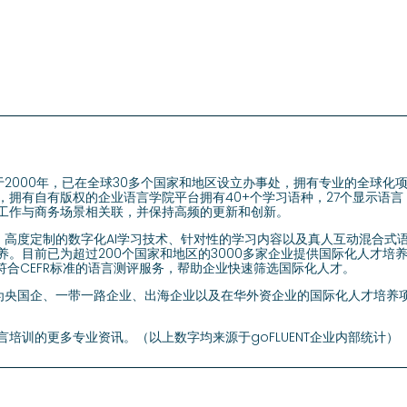
成立于2000年，已在全球30多个国家和地区设立办事处，拥有专业的全球
拥有自有版权的企业语言学院平台拥有40+个学习语种，27个显示语言，
工作与商务场景相关联，并保持高频的更新和创新。
沿的、高度定制的数字化AI学习技术、针对性的学习内容以及真人互动混合
养。目前已为超过200个国家和地区的3000多家企业提供国际化人才培
符合CEFR标准的语言测评服务，帮助企业快速筛选国际化人才。
注于为央国企、一带一路企业、出海企业以及在华外资企业的国际化人才培
培训的更多专业资讯。（以上数字均来源于goFLUENT企业内部统计）