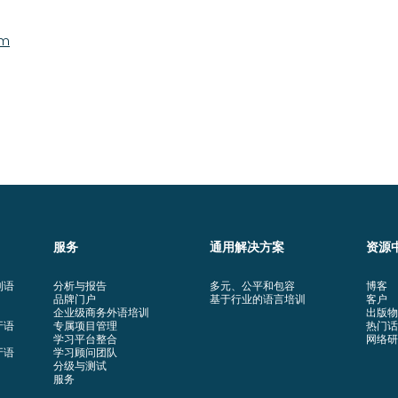
om
服务
通用解决方案
资源
利语
分析与报告
多元、公平和包容
博客
品牌门户
基于行业的语言培训
客户
企业级商务外语培训
出版物
牙语
专属项目管理
热门话
学习平台整合
网络研
牙语
学习顾问团队
分级与测试
服务