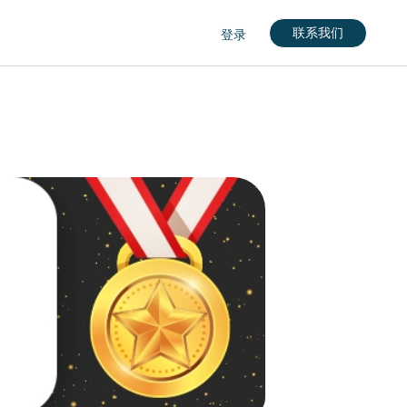
联系我们
登录
nglish)
кий)
gdom (English)
rkçe)
nçais)
English)
eutch)