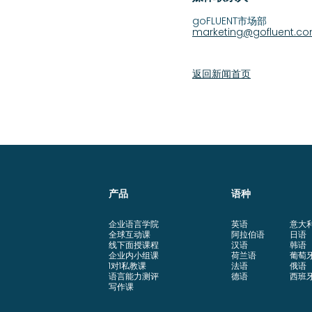
goFLUENT市场部
marketing@gofluent.c
返回新闻首页
产品
语种
企业语言学院
英语
意大
全球互动课
阿拉伯语
日语
线下面授课程
汉语
韩语
企业内小组课
荷兰语
葡萄
1对1私教课
法语
俄语
语言能力测评
德语
西班
写作课