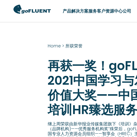
产品
解决方案
服务
客户
资源中心
公司
切换区域
Home
>
所获荣誉
AMERICAS
ASIA
再获一奖！goFL
United States (English)
Hong Kong (Eng
Argentina (Español)
Indonesia (Engl
2021中国学习
Brasil (Português)
Philippines (Eng
价值大奖——中
Chile (Español)
Singapore (Engl
Colombia (Español)
中国 (简体中文)
培训HR臻选服
México (Español)
日本 (日本語)
한국 (한국어)
继上周荣获由新华报业传媒集团旗下《培训》杂
（品牌机构)——优秀服务机构奖”殊荣后，goFL
台灣 (English)
国专业人力资源会员组织——智享会（HREC）主