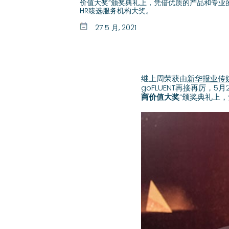
价值大奖”颁奖典礼上，凭借优质的产品和专业
HR臻选服务机构大奖。
27 5 月, 2021
继上周荣获由
新华报业传
goFLUENT再接再厉，
商价值大奖
”颁奖典礼上