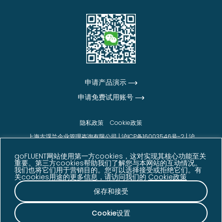
申请产品演示
申请免费试用账号
隐私政策
Cookie政策
上海古浮兰企业管理咨询有限公司 |
沪ICP备16003546号-2
|
沪
公网安备31010102006542号
goFLUENT网站使用第一方cookies，这对实现其核心功能至关
© goFLUENT 2026版权所有
重要。第三方cookies帮助我们了解您与本网站的互动情况。
我们也将它们用于营销目的。您可以选择接受或拒绝它们。有
声明：本网站展示的信息、数据及客户反馈内容来源于
关cookies用途的更多信息，请访问我们的
Cookie政策
goFLUENT 内部数据、客户反馈、调研结果及其他相关
资料，仅供参考。相关数据可能因业务发展、统计周期
保存和接受
等因素发生变化。
Cookie设置