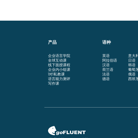
产品
语种
企业语言学院
英语
意大
全球互动课
阿拉伯语
日语
线下面授课程
汉语
韩语
企业内小组课
荷兰语
葡萄
1对1私教课
法语
俄语
语言能力测评
德语
西班
写作课