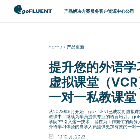
产品
解决方案
服务
客户
资源中心
公司
切换区域
Home
>
产品更新
AMERICAS
ASIA
提升您的外语学
United States (English)
Hong Kong (Eng
Argentina (Español)
Indonesia (Engl
虚拟课堂（VCR
Brasil (Português)
Philippines (Eng
一对一私教课堂
Chile (Español)
Singapore (Engl
Colombia (Español)
中国 (简体中文)
从2023年9月开始，goFLUENT已成功将虚拟课
México (Español)
日本 (日本語)
教课中，继续为学员提供专业的语言培训。goFL
学院”中引入这一技术，旨在为工作繁忙的商务
한국 (한국어)
外语学习体验的自学人员提供更加有效的一对
台灣 (English)
10 10 月, 2023