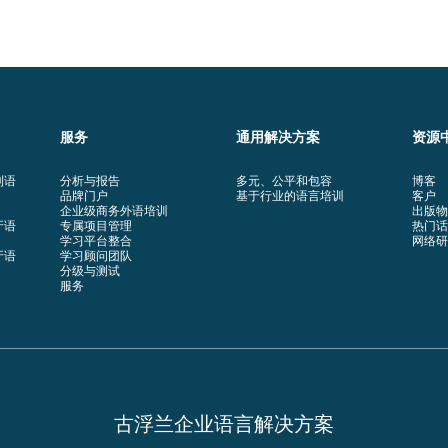
服务
通用解决方案
资源
利语
分析与报告
多元、公平和包容
博客
品牌门户
基于行业的语言培训
客户
企业级商务外语培训
出版物
牙语
专属项目管理
热门话
学习平台整合
网络研
牙语
学习顾问团队
分级与测试
服务
古浮兰企业语言解决方案