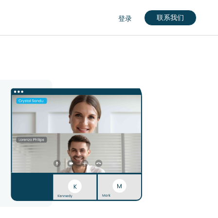
联系我们
登录
nglish)
кий)
gdom (English)
rkçe)
nçais)
English)
eutch)