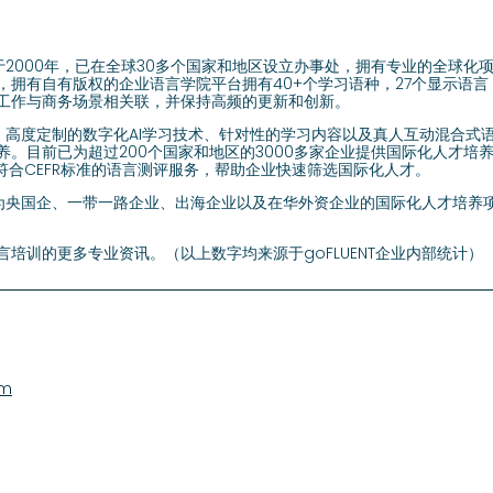
成立于2000年，已在全球30多个国家和地区设立办事处，拥有专业的全球
拥有自有版权的企业语言学院平台拥有40+个学习语种，27个显示语言，
工作与商务场景相关联，并保持高频的更新和创新。
沿的、高度定制的数字化AI学习技术、针对性的学习内容以及真人互动混合
养。目前已为超过200个国家和地区的3000多家企业提供国际化人才培
符合CEFR标准的语言测评服务，帮助企业快速筛选国际化人才。
注于为央国企、一带一路企业、出海企业以及在华外资企业的国际化人才培
培训的更多专业资讯。（以上数字均来源于goFLUENT企业内部统计）
om