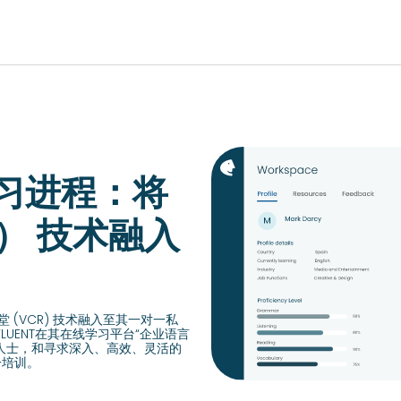
EUROPE, MIDDLE EAST & AFRICA
习进程：将
lish)
Česká republika (English)
Romania (E
ish)
Deutschland (Deutsch)
） 技术融入
Россия (Русс
lish)
España (Español)
United Kin
ish)
France (Français)
Türkiye (Tü
Italia (Italiano)
堂 (VCR) 技术融入至其一对一私
Suisse (Fra
Maurice (Français)
UENT在其在线学习平台“企业语言
人士，和寻求深入、高效、灵活的
Slovensko (
Polska (English)
一培训。
Schweiz (D
Portugal (Português)