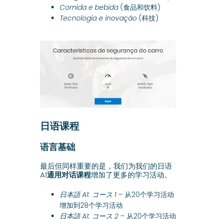
Comida e bebida
(食品和饮料)
Tecnologia e inovação
(科技)
日语课程
语言基础
最后但同样重要的是，我们为我们的日语
A1
通用对话课程
增加了更多的学习活动。
日本語 A1: コース 1
– 从20个学习活动
增加到28个学习活动
日本語 A1: コース 2
– 从20个学习活动