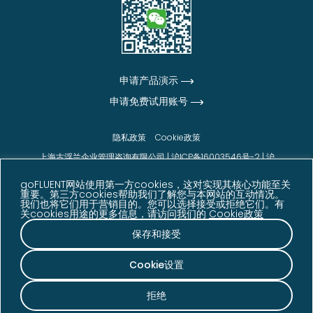
申请产品演示
申请免费试用账号
隐私政策
Cookie政策
上海古浮兰企业管理咨询有限公司 |
沪ICP备16003546号-2
|
沪
公网安备31010102006542号
goFLUENT网站使用第一方cookies，这对实现其核心功能至关
© goFLUENT 2026版权所有
重要。第三方cookies帮助我们了解您与本网站的互动情况。
我们也将它们用于营销目的。您可以选择接受或拒绝它们。有
声明：本网站展示的信息、数据及客户反馈内容来源于
关cookies用途的更多信息，请访问我们的
Cookie政策
goFLUENT 内部数据、客户反馈、调研结果及其他相关
资料，仅供参考。相关数据可能因业务发展、统计周期
保存和接受
等因素发生变化。
Cookie设置
拒绝