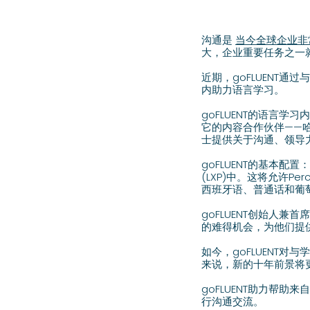
沟通是
当今全球企业非
大，企业重要任务之一
近期，goFLUENT通
内助力语言学习。
goFLUENT的语言
它的内容合作伙伴——哈佛商
士提供关于沟通、领导
goFLUENT的基本
(LXP)中。这将允许P
西班牙语、普通话和葡
goFLUENT创始人兼首席
的难得机会，为他们提
如今，goFLUENT对与
来说，新的十年前景将
goFLUENT助力帮
行沟通交流。