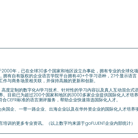
成立于2000年，已在全球30多个国家和地区设立办事处，拥有专业的全球
拥有自有版权的企业语言学院平台拥有40+个学习语种，27个显示语言，
工作与商务场景相关联，并保持高频的更新和创新。
沿的、高度定制的数字化AI学习技术、针对性的学习内容以及真人互动混合
养。目前已为超过200个国家和地区的3000多家企业提供国际化人才培
符合CEFR标准的语言测评服务，帮助企业快速筛选国际化人才。
注于为央国企、一带一路企业、出海企业以及在华外资企业的国际化人才培
培训的更多专业资讯。（以上数字均来源于goFLUENT企业内部统计）