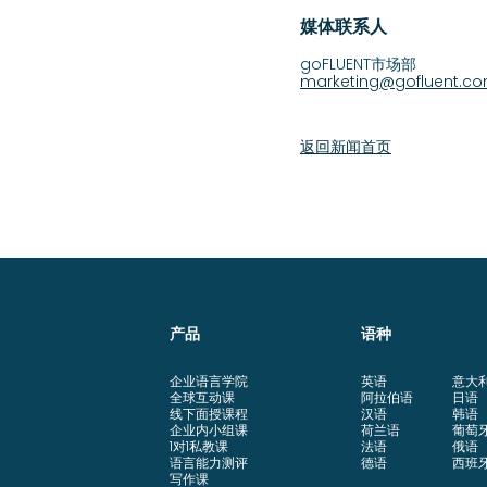
媒体联系人
goFLUENT市场部
marketing@gofluent.c
返回新闻首页
产品
语种
企业语言学院
英语
意大
全球互动课
阿拉伯语
日语
线下面授课程
汉语
韩语
企业内小组课
荷兰语
葡萄
1对1私教课
法语
俄语
语言能力测评
德语
西班
写作课