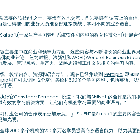
常需要的软技能
之一。要想有效地交流，首先要拥有
语言上的自信
就是使得他们的业务人员准备好迎接挑战，学习不同的业务语言。
过与Skillsoft(一家生产学习管理系统软件和内容的教育科技公司)开
学习内容主要集中在商业和领导力方面，这些内容与不断增长的商业世界息息相
业评论、纽约时报、法新社和WOBI(World of Business Id
力发展、管理风格、生产力、战略思维和工作文化相关的学习内容。
配置：线上教学内容、资源和语言培训，现在已经集成到
Percipio
, 即Sk
ercipio用户可以访问12个培训路径和500多个学习内容，包括英语
萄牙语。
执行官Christope Ferrandou说道：“我们与Skillsoft的合作
供有效的学习解决方案，让他们有机会学习重要的商业语言。”
学习行业公司的合作表示更加乐观。goFLUENT是Skillsoft的主要
更加光明。
助来自全球2000多个机构的200多万名学员提高商务语言能力，助力其