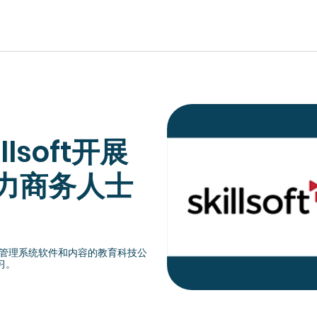
EUROPE, MIDDLE EAST & AFRICA
llsoft开展
lish)
Česká republika (English)
Romania (E
ish)
Deutschland (Deutsch)
力商务人士
Россия (Русс
lish)
España (Español)
United Kin
ish)
France (Français)
Türkiye (Tü
Italia (Italiano)
生产学习管理系统软件和内容的教育科技公
Suisse (Fra
Maurice (Français)
习。
Slovensko (
Polska (English)
Schweiz (D
Portugal (Português)