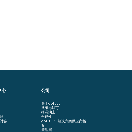
中心
公司
关于goFLUENT
奖项与认可
招贤纳士
题
合规性
讨会
goFLUENT解决方案供应商档
案
管理层