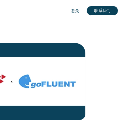
联系我们
登录
nglish)
кий)
gdom (English)
rkçe)
nçais)
English)
eutch)