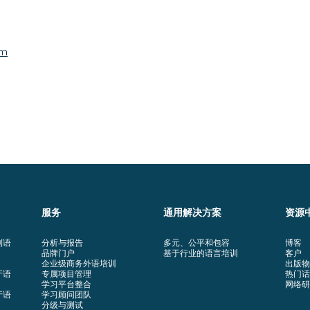
om
服务
通用解决方案
资源
利语
分析与报告
多元、公平和包容
博客
品牌门户
基于行业的语言培训
客户
企业级商务外语培训
出版物
牙语
专属项目管理
热门话
学习平台整合
网络研
牙语
学习顾问团队
分级与测试