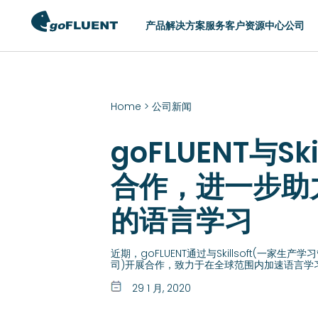
产品
解决方案
服务
客户
资源中心
公司
切换区域
Home
>
公司新闻
AMERICAS
ASIA
goFLUENT与Ski
United States (English)
Hong Kong (Eng
Argentina (Español)
Indonesia (Engl
合作，进一步助
Brasil (Português)
Philippines (Eng
的语言学习
Chile (Español)
Singapore (Engl
Colombia (Español)
中国 (简体中文)
近期，goFLUENT通过与Skillsoft(一家
México (Español)
日本 (日本語)
司)开展合作，致力于在全球范围内加速语言学
한국 (한국어)
29 1 月, 2020
台灣 (English)