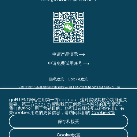
申请产品演示
申请免费试用账号
隐私政策
Cookie政策
上海古浮兰企业管理咨询有限公司 |
沪ICP备16003546号-2
|
沪
公网安备31010102006542号
goFLUENT网站使用第一方cookies，这对实现其核心功能至关
© goFLUENT 2026版权所有
重要。第三方cookies帮助我们了解您与本网站的互动情况。
我们也将它们用于营销目的。您可以选择接受或拒绝它们。有
声明：本网站展示的信息、数据及客户反馈内容来源于
关cookies用途的更多信息，请访问我们的
Cookie政策
goFLUENT 内部数据、客户反馈、调研结果及其他相关
资料，仅供参考。相关数据可能因业务发展、统计周期
保存和接受
等因素发生变化。
Cookie设置