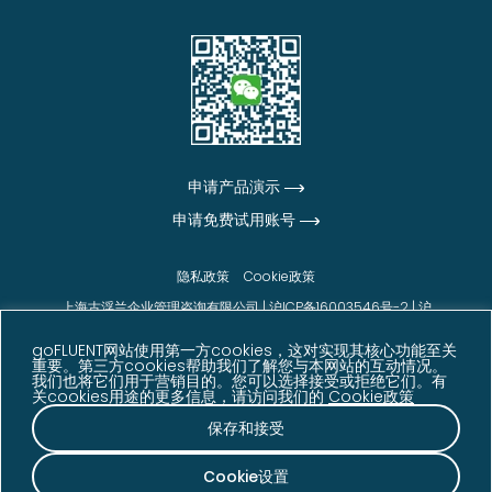
申请产品演示
申请免费试用账号
隐私政策
Cookie政策
上海古浮兰企业管理咨询有限公司 |
沪ICP备16003546号-2
|
沪
公网安备31010102006542号
goFLUENT网站使用第一方cookies，这对实现其核心功能至关
© goFLUENT 2026版权所有
重要。第三方cookies帮助我们了解您与本网站的互动情况。
我们也将它们用于营销目的。您可以选择接受或拒绝它们。有
声明：本网站展示的信息、数据及客户反馈内容来源于
关cookies用途的更多信息，请访问我们的
Cookie政策
goFLUENT 内部数据、客户反馈、调研结果及其他相关
资料，仅供参考。相关数据可能因业务发展、统计周期
保存和接受
等因素发生变化。
Cookie设置