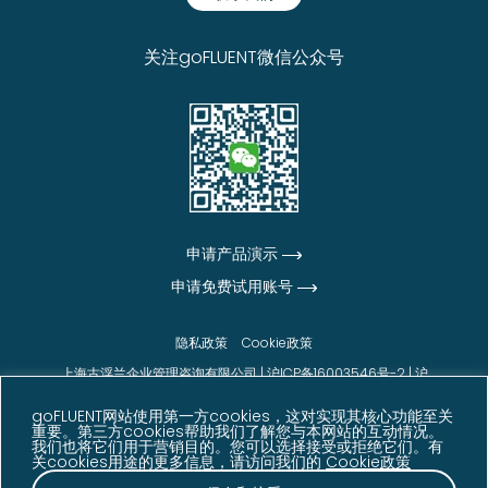
关注goFLUENT微信公众号
申请产品演示
申请免费试用账号
隐私政策
Cookie政策
上海古浮兰企业管理咨询有限公司 |
沪ICP备16003546号-2
|
沪
公网安备31010102006542号
goFLUENT网站使用第一方cookies，这对实现其核心功能至关
© goFLUENT 2026版权所有
重要。第三方cookies帮助我们了解您与本网站的互动情况。
我们也将它们用于营销目的。您可以选择接受或拒绝它们。有
声明：本网站展示的信息、数据及客户反馈内容来源于
关cookies用途的更多信息，请访问我们的
Cookie政策
goFLUENT 内部数据、客户反馈、调研结果及其他相关