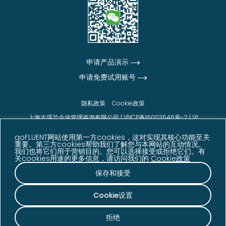
申请产品演示
申请免费试用账号
隐私政策
Cookie政策
上海古浮兰企业管理咨询有限公司 |
沪ICP备16003546号-2
|
沪
公网安备31010102006542号
goFLUENT网站使用第一方cookies，这对实现其核心功能至关
© goFLUENT 2026版权所有
重要。第三方cookies帮助我们了解您与本网站的互动情况。
我们也将它们用于营销目的。您可以选择接受或拒绝它们。有
声明：本网站展示的信息、数据及客户反馈内容来源于
关cookies用途的更多信息，请访问我们的
Cookie政策
goFLUENT 内部数据、客户反馈、调研结果及其他相关
资料，仅供参考。相关数据可能因业务发展、统计周期
保存和接受
等因素发生变化。
Cookie设置
拒绝