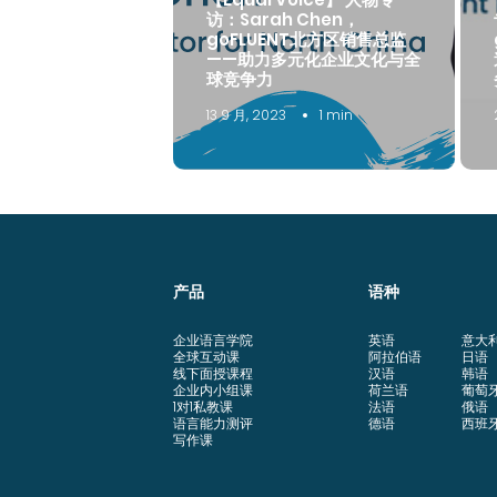
访：Sarah Chen，
goFLUENT北方区销售总监
——助力多元化企业文化与全
球竞争力
13 9 月, 2023
1 min
产品
语种
企业语言学院
英语
意大
全球互动课
阿拉伯语
日语
线下面授课程
汉语
韩语
企业内小组课
荷兰语
葡萄
1对1私教课
法语
俄语
语言能力测评
德语
西班
写作课