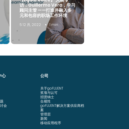
访：Guillermo Vera，学习
顾问主管 ——打造并融入多
元和包容的职场工作环境
5 12 月, 2022
1 min
中心
公司
关于goFLUENT
奖项与认可
招贤纳士
题
合规性
讨会
goFLUENT解决方案供应商档
案
管理层
新闻
移动应用程序