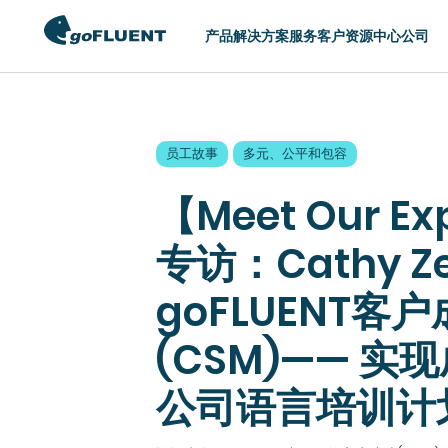
产品
解决方案
服务
客户
资源中心
公司
切换区域
员工故事
多元、公平和包容
AMERICAS
ASIA
【Meet Our E
United States (English)
Hong Kong (Eng
Argentina (Español)
Indonesia (Engl
专访：Cathy Z
Brasil (Português)
Philippines (Eng
goFLUENT客
Chile (Español)
Singapore (Engl
Colombia (Español)
中国 (简体中文)
(CSM)—— 实
México (Español)
日本 (日本語)
公司语言培训计
한국 (한국어)
台灣 (English)