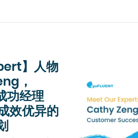
EUROPE, MIDDLE EAST & AFRICA
xpert】人物
lish)
Česká republika (English)
Romania (E
ish)
Deutschland (Deutsch)
eng，
Россия (Русс
lish)
España (Español)
户成功经理
United Kin
ish)
France (Français)
Türkiye (Tü
Italia (Italiano)
现成效优异的
Suisse (Fra
Maurice (Français)
划
Slovensko (
Polska (English)
Schweiz (D
Portugal (Português)