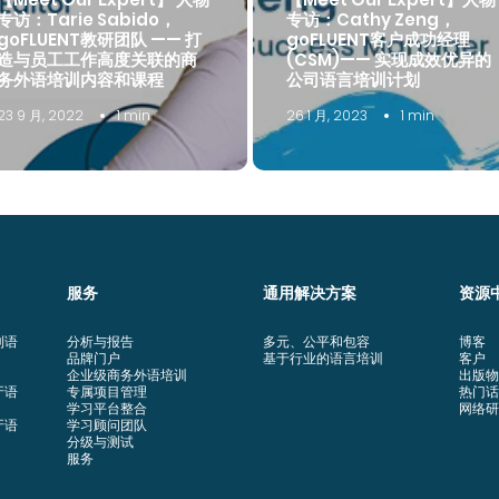
专访：Tarie Sabido，
专访：Cathy Zeng，
goFLUENT教研团队 —— 打
goFLUENT客户成功经理
造与员工工作高度关联的商
(CSM)—— 实现成效优异的
务外语培训内容和课程
公司语言培训计划
23 9 月, 2022
1 min
26 1 月, 2023
1 min
服务
通用解决方案
资源
利语
分析与报告
多元、公平和包容
博客
品牌门户
基于行业的语言培训
客户
企业级商务外语培训
出版物
牙语
专属项目管理
热门话
学习平台整合
网络研
牙语
学习顾问团队
分级与测试
服务