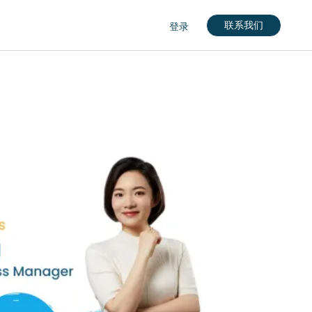
联系我们
登录
nglish)
кий)
gdom (English)
rkçe)
nçais)
English)
eutch)