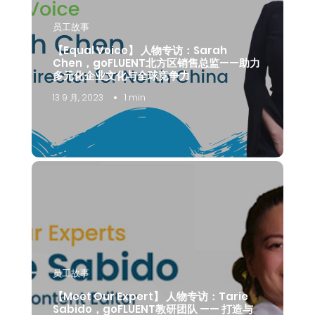
员工故事
【Equal Voice】 人物专访：Sarah
Chen，goFLUENT北方区销售总监——助力
多元化企业文化与全球竞争力
13 9 月, 2023
1 min
员工故事
【Meet Our Expert】 人物专访：Tarie
Sabido，goFLUENT教研团队 —— 打造与