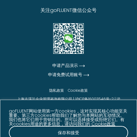
关注goFLUENT微信公众号
申请产品演示
申请免费试用账号
隐私政策
Cookie政策
上海古浮兰企业管理咨询有限公司 |
沪ICP备16003546号-2
|
沪
公网安备31010102006542号
goFLUENT网站使用第一方cookies，这对实现其核心功能至关
© goFLUENT 2026版权所有
重要。第三方cookies帮助我们了解您与本网站的互动情况。
我们也将它们用于营销目的。您可以选择接受或拒绝它们。有
声明：本网站展示的信息、数据及客户反馈内容来源于
关cookies用途的更多信息，请访问我们的
Cookie政策
goFLUENT 内部数据、客户反馈、调研结果及其他相关
资料，仅供参考。相关数据可能因业务发展、统计周期
保存和接受