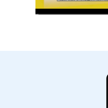
00:00
/
01:56