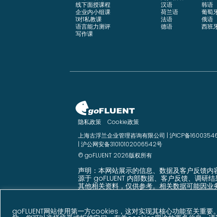
线下面授课程
汉语
韩语
企业内小组课
荷兰语
葡萄
1对1私教课
法语
俄语
语言能力测评
德语
西班
写作课
隐私政策
Cookie政策
上海古浮兰企业管理咨询有限公司 |
沪ICP备1600354
|
沪公网安备31010102006542号
© goFLUENT 2026版权所有
声明：本网站展示的信息、数据及客户反馈内
源于 goFLUENT 内部数据、客户反馈、调研
其他相关资料，仅供参考。相关数据可能因业
展、统计周期等因素发生变化。
goFLUENT网站使用第一方cookies，这对实现其核心功能至关