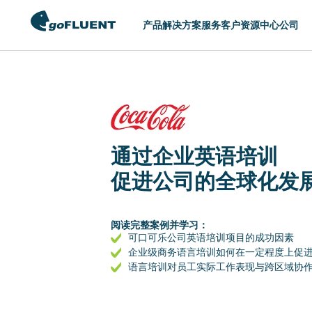
产品
解决方案
服务
客户
资源中心
公司
切换区域
AMERICAS
ASIA
United States (English)
Hong Kong (Eng
通过企业英语培训
Argentina (Español)
Indonesia (Engl
促进公司的全球化发
Brasil (Português)
Philippines (Eng
Chile (Español)
Singapore (Engl
阅读完整案例并学习：
Colombia (Español)
中国 (简体中文)
可口可乐公司英语培训项目的成功因素
企业级商务语言培训如何在一定程度上促
México (Español)
日本 (日本語)
语言培训对员工实际工作表现与跨区域协
한국 (한국어)
台灣 (English)