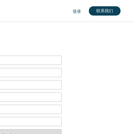
联系我们
登录
nglish)
кий)
gdom (English)
rkçe)
nçais)
English)
eutch)