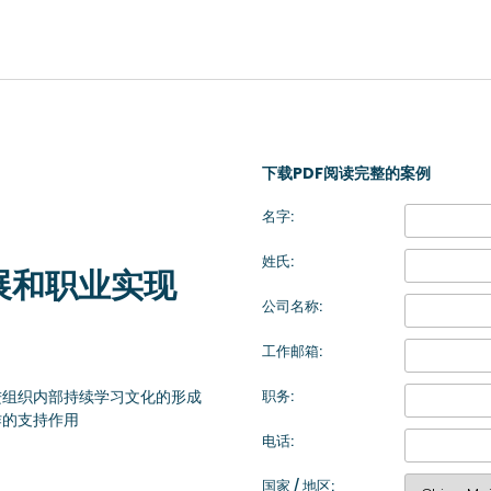
下载PDF阅读完整的案例
EUROPE, MIDDLE EAST & AFRICA
名字:
lish)
Česká republika (English)
Romania (E
姓氏:
ish)
Deutschland (Deutsch)
展和职业实现
Россия (Русс
lish)
España (Español)
公司名称:
United Kin
ish)
France (Français)
工作邮箱:
Türkiye (Tü
Italia (Italiano)
Suisse (Fra
职务:
进组织内部持续学习文化的形成
Maurice (Français)
作的支持作用
Slovensko (
电话:
Polska (English)
Schweiz (D
Portugal (Português)
国家 / 地区: