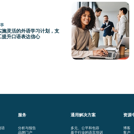
事
实施灵活的外语学习计划，支
工提升口语表达信心
服务
通用解决方案
资源
利语
分析与报告
多元、公平和包容
博客
品牌门户
基于行业的语言培训
客户