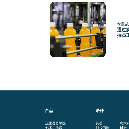
专题故
通过
持员
产品
语种
企业语言学院
英语
意大
全球互动课
阿拉伯语
日语