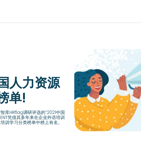
EUROPE, MIDDLE EAST & AFRICA
lish)
Česká republika (English)
Romania (E
ish)
Deutschland (Deutsch)
2中国人力资源
Россия (Русс
lish)
España (Español)
榜单!
United Kin
ish)
France (Français)
Türkiye (Tü
Italia (Italiano)
Rflag调研评选的”2021中国
Suisse (Fra
Maurice (Français)
UENT凭借其多年来在企业外语培训
在培训学习分类榜单中榜上有名。
Slovensko (
Polska (English)
Schweiz (D
Portugal (Português)