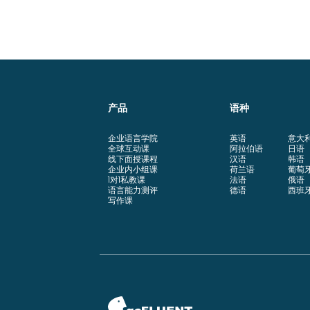
产品
语种
企业语言学院
英语
意大
全球互动课
阿拉伯语
日语
线下面授课程
汉语
韩语
企业内小组课
荷兰语
葡萄
1对1私教课
法语
俄语
语言能力测评
德语
西班
写作课