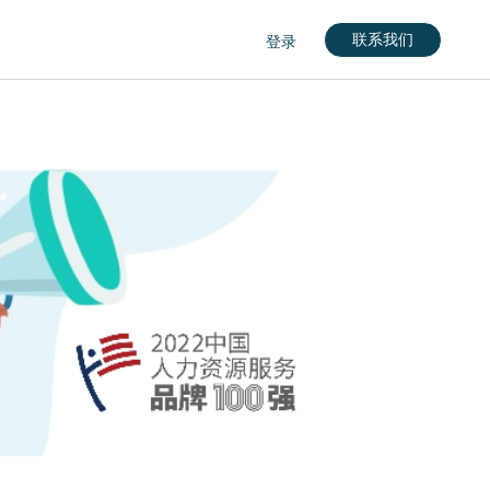
联系我们
登录
nglish)
кий)
gdom (English)
rkçe)
nçais)
English)
eutch)