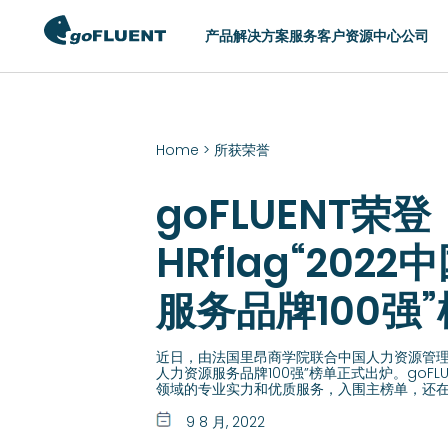
产品
解决方案
服务
客户
资源中心
公司
切换区域
Home
>
所获荣誉
AMERICAS
ASIA
goFLUENT荣登
United States (English)
Hong Kong (Eng
Argentina (Español)
Indonesia (Engl
HRflag“202
Brasil (Português)
Philippines (Eng
服务品牌100强”
Chile (Español)
Singapore (Engl
Colombia (Español)
中国 (简体中文)
近日，由法国里昂商学院联合中国人力资源管理智库H
México (Español)
日本 (日本語)
人力资源服务品牌100强”榜单正式出炉。goFL
领域的专业实力和优质服务，入围主榜单，还
한국 (한국어)
9 8 月, 2022
台灣 (English)