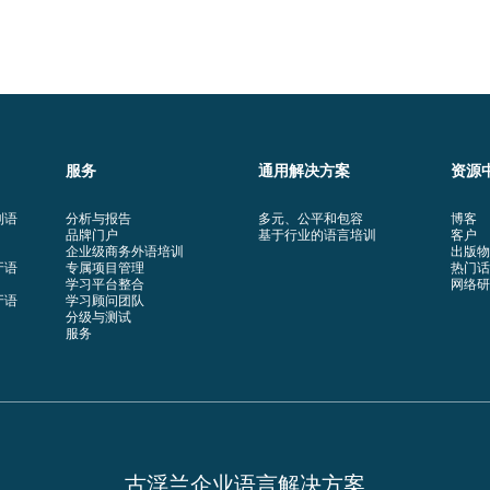
服务
通用解决方案
资源
利语
分析与报告
多元、公平和包容
博客
品牌门户
基于行业的语言培训
客户
企业级商务外语培训
出版物
牙语
专属项目管理
热门话
学习平台整合
网络研
牙语
学习顾问团队
分级与测试
服务
古浮兰企业语言解决方案