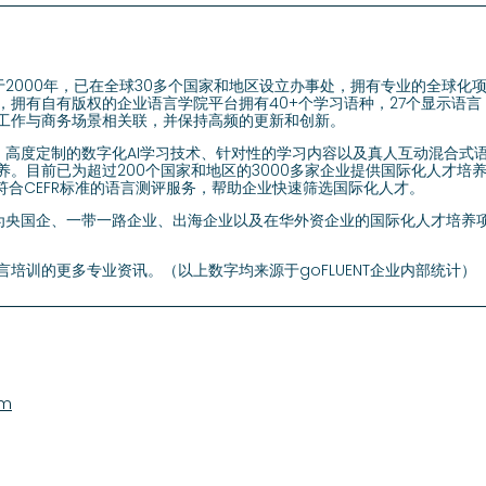
成立于2000年，已在全球30多个国家和地区设立办事处，拥有专业的全球
拥有自有版权的企业语言学院平台拥有40+个学习语种，27个显示语言，
工作与商务场景相关联，并保持高频的更新和创新。
沿的、高度定制的数字化AI学习技术、针对性的学习内容以及真人互动混合
养。目前已为超过200个国家和地区的3000多家企业提供国际化人才培
符合CEFR标准的语言测评服务，帮助企业快速筛选国际化人才。
注于为央国企、一带一路企业、出海企业以及在华外资企业的国际化人才培
培训的更多专业资讯。（以上数字均来源于goFLUENT企业内部统计）
om