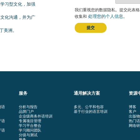
打造学习型文化，加强
我们重视您的数据隐私。提交此表格
处理您的个人信息
收集和
。
的跨文化沟通，并为广
提交
拉丁美洲。
服务
通用解决方案
资源
利语
分析与报告
多元、公平和包容
博客
品牌门户
基于行业的语言培训
客户
企业级商务外语培训
出版物
牙语
专属项目管理
热门话
学习平台整合
网络研
牙语
学习顾问团队
分级与测试
服务