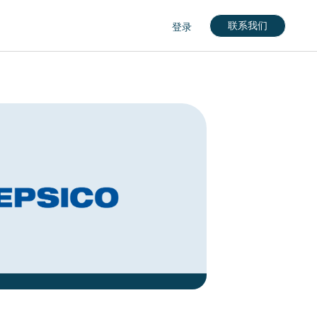
联系我们
登录
nglish)
кий)
gdom (English)
rkçe)
nçais)
English)
eutch)