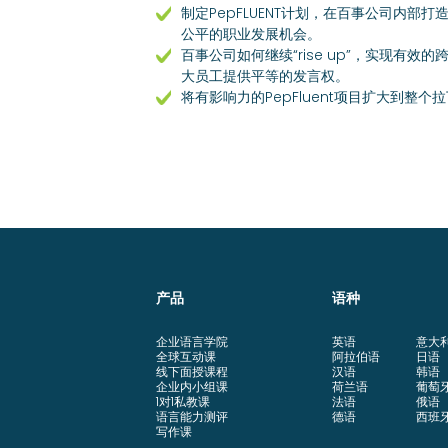
制定PepFLUENT计划，在百事公司内部
公平的职业发展机会。
百事公司如何继续“rise up”，实现有效
大员工提供平等的发言权。
将有影响力的PepFluent项目扩大到整个
产品
语种
企业语言学院
英语
意大
全球互动课
阿拉伯语
日语
线下面授课程
汉语
韩语
企业内小组课
荷兰语
葡萄
1对1私教课
法语
俄语
语言能力测评
德语
西班
写作课