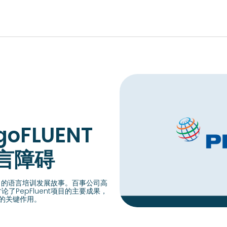
EUROPE, MIDDLE EAST & AFRICA
lish)
Česká republika (English)
Romania (E
ish)
Deutschland (Deutsch)
FLUENT
Россия (Русс
lish)
España (Español)
United Kin
言障碍
ish)
France (Français)
Türkiye (Tü
Italia (Italiano)
Suisse (Fra
司的语言培训发展故事。百事公司高
Maurice (Français)
讨论了PepFluent项目的主要成果，
Slovensko (
中的关键作用。
Polska (English)
Schweiz (D
Portugal (Português)