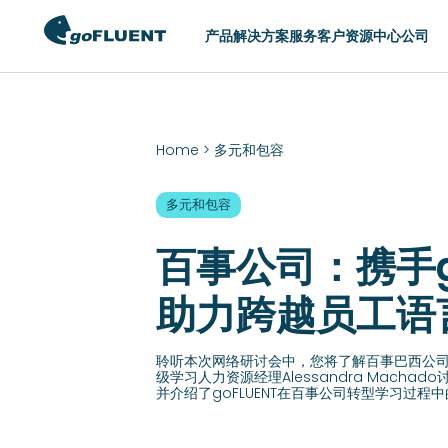
产品
解决方案
服务
客户
资源中心
公司
切换区域
Home
>
多元和包容
AMERICAS
ASIA
多元和包容
United States (English)
Hong Kong (Eng
Argentina (Español)
Indonesia (Engl
百事公司：携手go
Brasil (Português)
Philippines (Eng
助力跨越员工语
Chile (Español)
Singapore (Engl
Colombia (Español)
中国 (简体中文)
聆听本次网络研讨会中，您将了解百事巴西公
México (Español)
日本 (日本語)
级学习人力资源经理Alessandra Machado
并介绍了goFLUENT在百事公司转型学习过程
한국 (한국어)
台灣 (English)